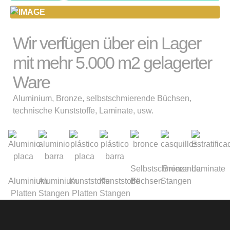
ACPM
Wir verfügen über ein Lager
mit mehr 5.000 m2 gelagerter
Ware
Aluminium, Bronze, selbstschmierende Büchsen,
technische Kunststoffe, Laminate, usw.
Selbstschmierende
Bronze
Laminate
Aluminium
Aluminium
Kunststoffe
Kunststoffe
Büchsen
Stangen
Platten
Stangen
Platten
Stangen